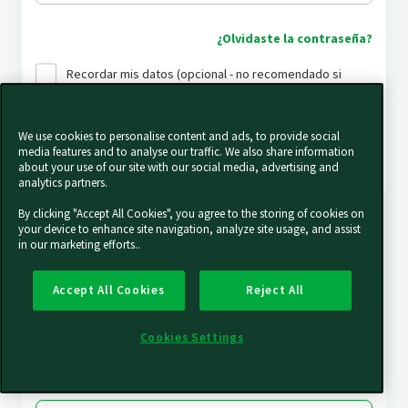
¿Olvidaste la contraseña?
Recordar mis datos (opcional - no recomendado si
estás usando un ordenador compartido)
We use cookies to personalise content and ads, to provide social
Iniciar sesión
media features and to analyse our traffic. We also share information
about your use of our site with our social media, advertising and
analytics partners.
¿Eres nuevo por aquí?
By clicking "Accept All Cookies", you agree to the storing of cookies on
your device to enhance site navigation, analyze site usage, and assist
in our marketing efforts..
¡Aprovecha las ventajas de tener tu propia cuenta!
Accept All Cookies
Reject All
Plataforma para clientes Vorwerk
Ventajas especiales
Cookies Settings
Novedades exclusivas